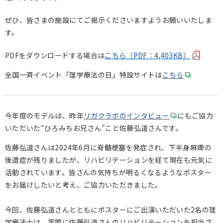
ぜひ、皆さまの施設にてご掲示くださいますようお願いいたしま
す。
PDFをダウンロードする場合は
こちら（PDF：4,403KB）
全国一斉イベント「理学療法の日」特設サイトは
こちら
今年度のモデルは、昨年
リガクラボのインタビュー
にもご協力
いただいた“ひろみちお兄さん”こと佐藤弘道さんです。
佐藤弘道さんは
2024
年
6
月に脊髄梗塞を発症され、下半身麻痺の
後遺症が残りましたが、リハビリテーションを経て現在も元気に
活動されています。皆さんの気持ちが明るくなるようなポスター
をお届けしたいと考え、ご協力いただきました。
今回、佐藤弘道さんとともにポスターにご出演いただいた
2
名の理
学療法士は、実際に佐藤弘道さんのリハビリテーションを担当さ