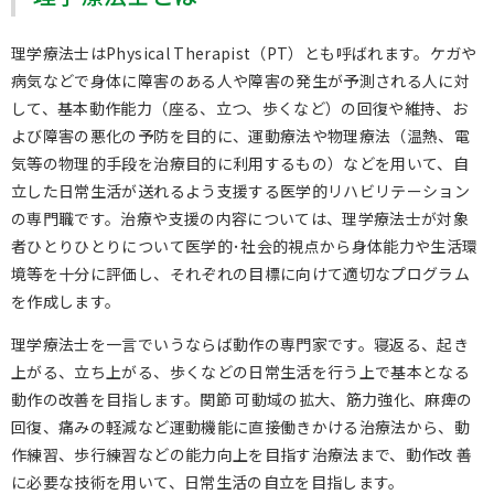
理学療法士はPhysical Therapist（PT）とも呼ばれます。ケガや
病気などで身体に障害のある人や障害の発生が予測される人に対
して、基本動作能力（座る、立つ、歩くなど）の回復や維持、お
よび障害の悪化の予防を目的に、運動療法や物理療法（温熱、電
気等の物理的手段を治療目的に利用するもの）などを用いて、自
立した日常生活が送れるよう支援する医学的リハビリテーション
の専門職です。治療や支援の内容については、理学療法士が対象
者ひとりひとりについて医学的･社会的視点から身体能力や生活環
境等を十分に評価し、それぞれの目標に向けて適切なプログラム
を作成します。
理学療法士を一言でいうならば動作の専門家です。寝返る、起き
上がる、立ち上がる、歩くなどの日常生活を行う上で基本となる
動作の改善を目指します。関節 可動域の拡大、筋力強化、麻痺の
回復、痛みの軽減など運動機能に直接働きかける治療法から、動
作練習、歩行練習などの能力向上を目指す治療法まで、動作改 善
に必要な技術を用いて、日常生活の自立を目指します。