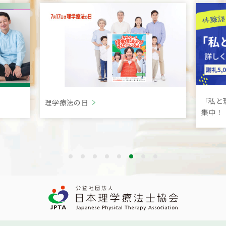
災害に
「私と理学療法」理学療法の体験談を募
集中！