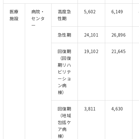
医療
病院・
高度急
5,602
6,149
施設
センタ
性期
ー
急性期
24,101
26,896
回復期
19,102
21,645
（回復
期リハ
ビリテ
ーショ
ン病
棟）
回復期
3,811
4,630
（地域
包括ケ
ア病
棟）