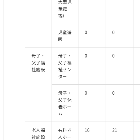
大型児
童館
等）
児童遊
0
0
園
母子・
母子・
0
0
父子福
父子福
祉施設
祉セン
ター
母子・
0
0
父子休
養ホー
ム
老人福
有料老
16
21
祉施設
人ホー