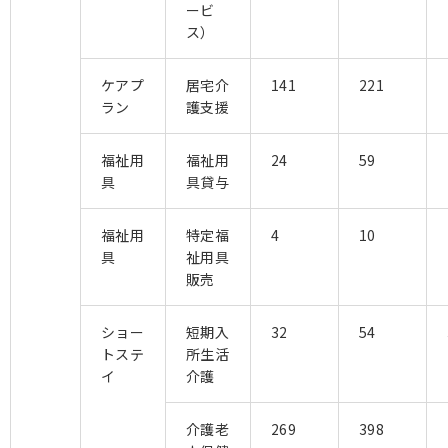
ービ
ス）
ケアプ
居宅介
141
221
ラン
護支援
福祉用
福祉用
24
59
具
具貸与
福祉用
特定福
4
10
具
祉用具
販売
ショー
短期入
32
54
トステ
所生活
イ
介護
介護老
269
398