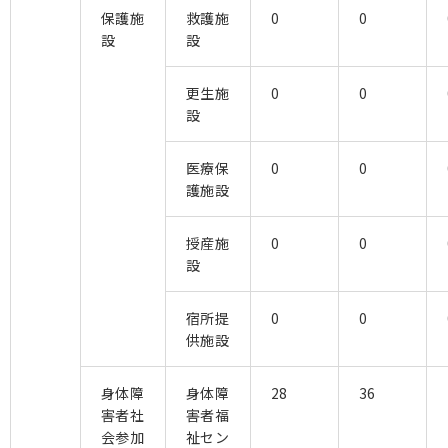
保護施
救護施
0
0
設
設
更生施
0
0
設
医療保
0
0
護施設
授産施
0
0
設
宿所提
0
0
供施設
身体障
身体障
28
36
害者社
害者福
会参加
祉セン