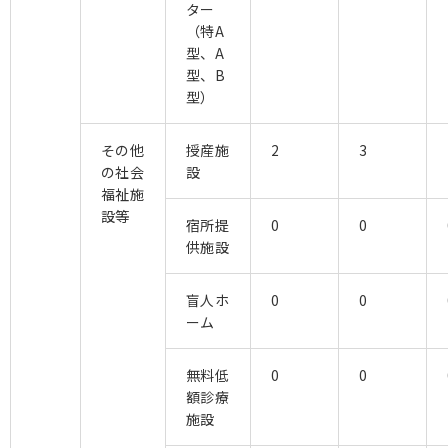
ター
（特A
型、A
型、B
型）
その他
授産施
2
3
の社会
設
福祉施
設等
宿所提
0
0
供施設
盲人ホ
0
0
ーム
無料低
0
0
額診療
施設