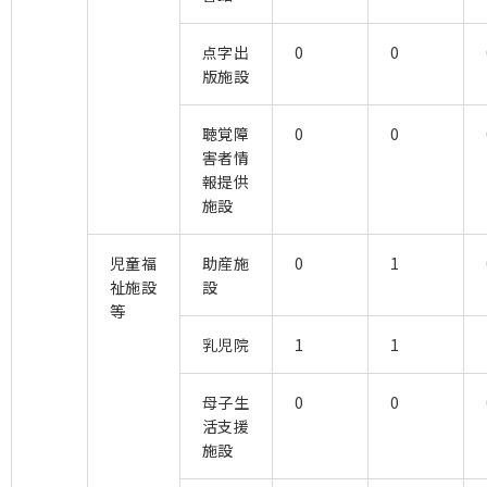
点字出
0
0
版施設
聴覚障
0
0
害者情
報提供
施設
児童福
助産施
0
1
祉施設
設
等
乳児院
1
1
母子生
0
0
活支援
施設