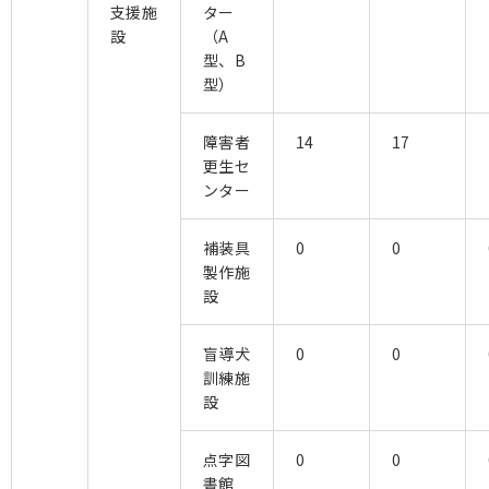
支援施
ター
設
（A
型、B
型）
障害者
14
17
更生セ
ンター
補装具
0
0
製作施
設
盲導犬
0
0
訓練施
設
点字図
0
0
書館