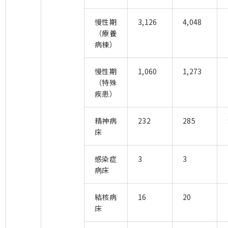
慢性期
3,126
4,048
（療養
病棟）
慢性期
1,060
1,273
（特殊
疾患）
精神病
232
285
床
感染症
3
3
病床
結核病
16
20
床