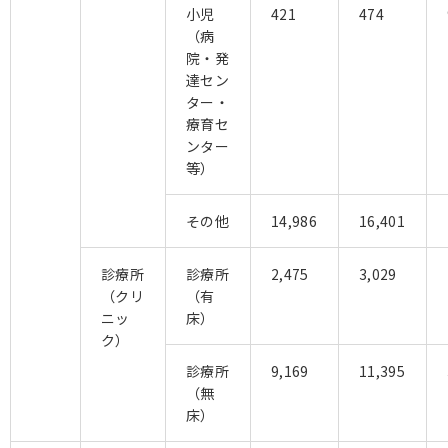
小児
421
474
（病
院・発
達セン
ター・
療育セ
ンター
等）
その他
14,986
16,401
診療所
診療所
2,475
3,029
（クリ
（有
ニッ
床）
ク）
診療所
9,169
11,395
（無
床）