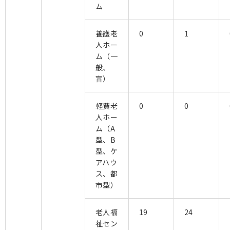
ム
養護老
0
1
人ホー
ム（一
般、
盲）
軽費老
0
0
人ホー
ム（A
型、B
型、ケ
アハウ
ス、都
市型）
老人福
19
24
祉セン