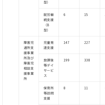
型）
就労継
6
15
続支援
（B
型）
障害児
児童発
147
227
通所支
達支援
援事業
所及び
放課後
199
338
障害児
等デイ
相談支
サービ
援事業
ス
所
保育所
8
11
等訪問
支援