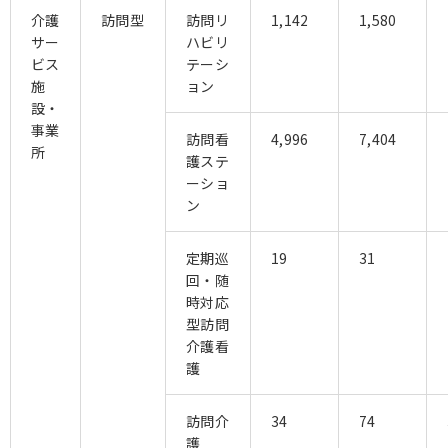
介護
訪問型
訪問リ
1,142
1,580
サー
ハビリ
ビス
テーシ
施
ョン
設・
事業
訪問看
4,996
7,404
所
護ステ
ーショ
ン
定期巡
19
31
回・随
時対応
型訪問
介護看
護
訪問介
34
74
護