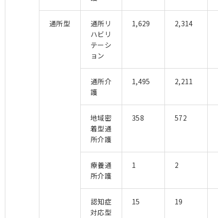
通所型
通所リ
1,629
2,314
ハビリ
テーシ
ョン
通所介
1,495
2,211
護
地域密
358
572
着型通
所介護
療養通
1
2
所介護
認知症
15
19
対応型