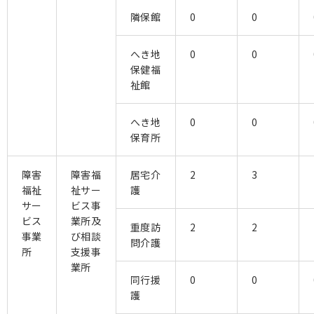
隣保館
0
0
へき地
0
0
保健福
祉館
へき地
0
0
保育所
障害
障害福
居宅介
2
3
福祉
祉サー
護
サー
ビス事
ビス
業所及
重度訪
2
2
事業
び相談
問介護
所
支援事
業所
同行援
0
0
護