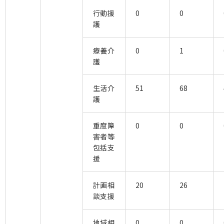
行動援
0
0
護
療養介
0
1
護
生活介
51
68
護
重度障
0
0
害者等
包括支
援
計画相
20
26
談支援
地域相
0
0