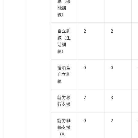
練（機
能訓
練）
自立訓
2
2
練（生
活訓
練）
宿泊型
0
0
自立訓
練
就労移
2
3
行支援
就労継
0
2
続支援
（A