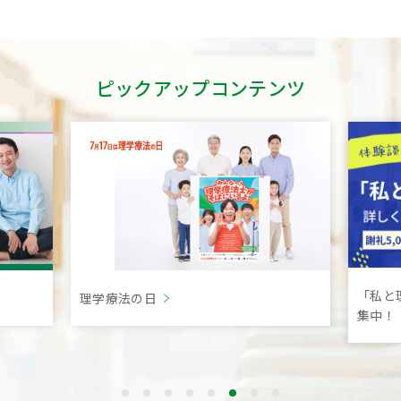
ピックアップコンテンツ
「私と
理学療法の日
集中！