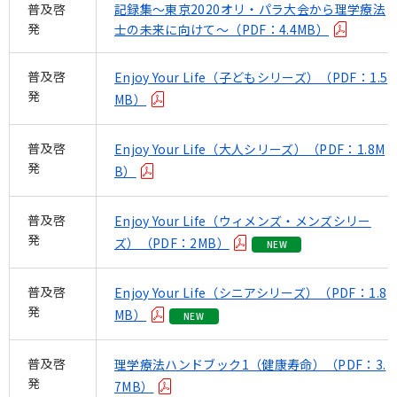
普及啓
記録集～東京2020オリ・パラ大会から理学療法
発
士の未来に向けて～（PDF：4.4MB）
普及啓
Enjoy Your Life（子どもシリーズ）（PDF：1.5
発
MB）
普及啓
Enjoy Your Life（大人シリーズ）（PDF：1.8M
発
B）
普及啓
Enjoy Your Life（ウィメンズ・メンズシリー
発
ズ）（PDF：2MB）
NEW
普及啓
Enjoy Your Life（シニアシリーズ）（PDF：1.8
発
MB）
NEW
普及啓
理学療法ハンドブック1（健康寿命）（PDF：3.
発
7MB）