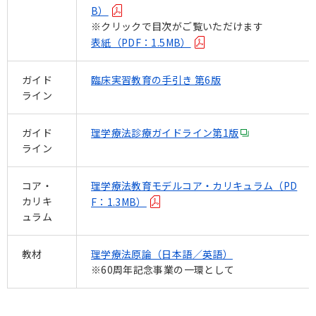
B）
※クリックで目次がご覧いただけます
表紙（PDF：1.5MB）
ガイド
臨床実習教育の手引き 第6版
ライン
ガイド
理学療法診療ガイドライン第1版
ライン
コア・
理学療法教育モデルコア・カリキュラム（PD
カリキ
F：1.3MB）
ュラム
教材
理学療法原論（日本語／英語）
※60周年記念事業の一環として