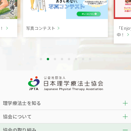
言！
写真コンテスト
「Enj
中！
理学療法士を知る
協会について
協会の取り組み