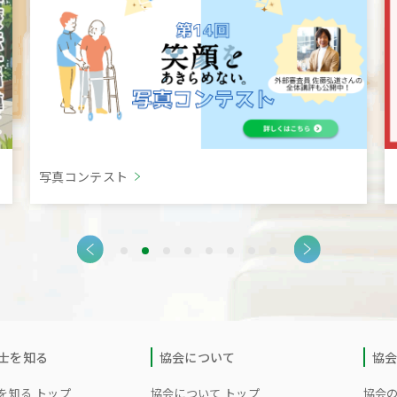
写真コンテスト
士を知る
協会について
協
を知る トップ
協会について トップ
協会の