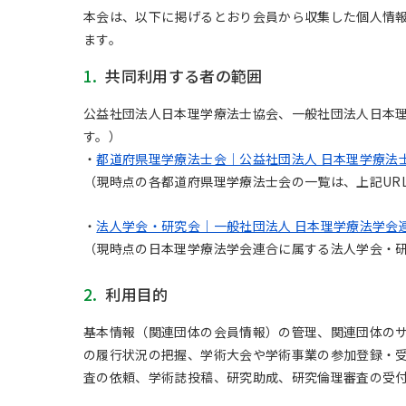
本会は、以下に掲げるとおり会員から収集した個人情
ます。
1.
共同利用する者の範囲
公益社団法人日本理学療法士協会、一般社団法人日本
す。）
・
都道府県理学療法士会｜公益社団法人 日本理学療法
（現時点の各都道府県理学療法士会の一覧は、上記UR
・
法人学会・研究会｜一般社団法人 日本理学療法学会
（現時点の日本理学療法学会連合に属する法人学会・研
2.
利用目的
基本情報（関連団体の会員情報）の管理、関連団体の
の履行状況の把握、学術大会や学術事業の参加登録・
査の依頼、学術誌投稿、研究助成、研究倫理審査の受