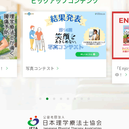
ピックアップコンテンツ
言！
写真コンテスト
「Enj
中！