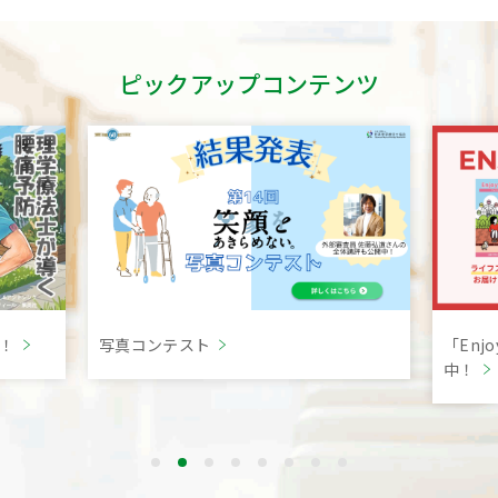
ピックアップコンテンツ
言！
写真コンテスト
「Enj
中！