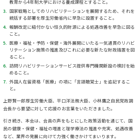
教育から
4
年制大学における養成課程とすること。
3.
国家戦略としてのリハビリテーションを展開するため、それを
統括する部署を厚生労働省内に早急に設置すること。
4.
報酬改定に紐付かない恒久的財源による処遇改善を早急に図る
こと。
5.
医療・福祉・予防・保健・海外展開にいたる一気通貫のリハビ
リテーション施策の推進及びこれに必要な新たな財政措置を図
ること。
6.
訪問リハビリテーションサービス提供専門機関新設の検討を始
めること。
7.
外国人在留資格「医療」の項に「言語聴覚士」を追記するこ
と。
上野賢一郎厚生労働大臣、平口洋法務大臣、小林鷹之自民党政調
会長から要望に対して応援のお言葉をいただきました。
引き続き、本会は、会員の声をもとにした政策活動を通じて、国
民の健康・保健・福祉の増進と理学療法の推進や充実、処遇改善
など、業界の発展に向けて力強く働きかけてまいります。