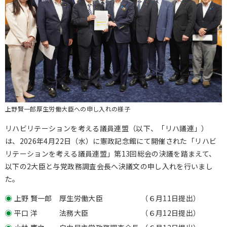
上野賢一郎厚生労働大臣への申し入れの様子
リハビリテーションを考える議員連盟（以下、「リハ議連」）
は、
2026
年
4
月
22
日（水）に憲政記念館にて開催された「リハビ
リテーションを考える議員連盟」第
13
回総会の決議を踏まえて、
以下の
2
大臣と与党政務調査会長へ決議文の申し入れを行いまし
た。
上野 賢一郎 厚生労働大臣 （６月
11
日提出）
平口 洋 法務大臣 （６月
12
日提出）