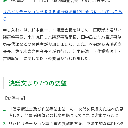
小林 鷹之 自由民主党政務調査会長 （６月
12
日提出）
リハビリテーションを考える議員連盟第13回総会についてはこち
ら
申し入れには、鈴木俊一リハ議連会長をはじめ、田野瀬太道リハ
議連幹事長、小川克巳リハ議連事務局長、田中昌史リハ議連事務
局長代理などの関係者が参加しました。また、本会から斉藤秀之
会長、佐々木嘉光副会長らが同行し、理学療法士・作業療法士・
言語聴覚士に関して以下の要望が行われました。
決議文より7つの要望
【要望事項】
1.
「理学療法士及び作業療法士法」の、次代を見据えた抜本的見
直しを、当事者団体との協議を踏まえて早急に実施すること。
2.
リハビリテーション専門職の養成教育を、単能工的な専門学校