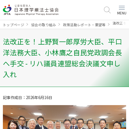
MENU
法改正を
トップページ
協会の取り組み
政策活動レポート・要望等
法改正を！上野賢一郎厚労大臣、平口
洋法務大臣、小林鷹之自民党政調会長
へ手交 - リハ議員連盟総会決議文申し
入れ
記事作成日：2026年6月16日