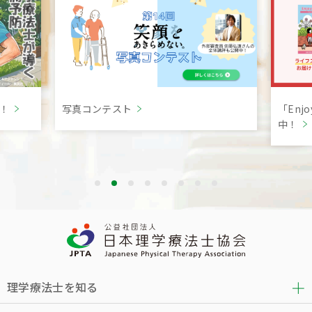
言！
写真コンテスト
「Enj
中！
理学療法士を知る