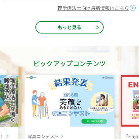
理学療法士向け最新情報はこちら
もっと見る
ピックアップコンテンツ
言！
写真コンテスト
「Enj