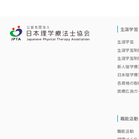
生涯学習
生涯学習 
生涯学習制
生涯学習制
新人理学療
日本理学療法士
各資格の取
医療広告ガ
職能活動
職能活動 