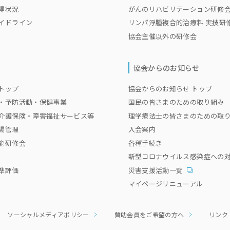
得状況
がんのリハビリテーション研修
イドライン
リンパ浮腫複合的治療料 実技研
協会主催以外の研修会
協会からのお知らせ
トップ
協会からのお知らせ トップ
・予防活動・保健事業
国民の皆さまのための取り組み
介護保険・障害福祉サービス等
理学療法士の皆さまのための取
場管理
入会案内
能研修会
各種手続き
新型コロナウイルス感染症への
準評価
災害支援活動一覧
マイページリニューアル
ソーシャルメディアポリシー
賛助会員をご希望の方へ
リンク