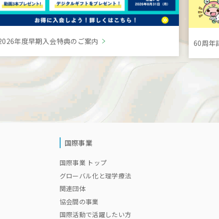
2026年度早期入会特典のご案内
60周
国際事業
国際事業 トップ
グローバル化と理学療法
関連団体
協会間の事業
国際活動で活躍したい方