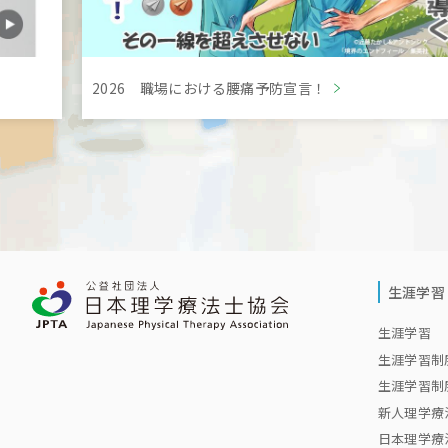
2026 職場における腰痛予防宣言！
生涯学習
生涯学習 
生涯学習制
生涯学習制
新人理学療
日本理学療法士