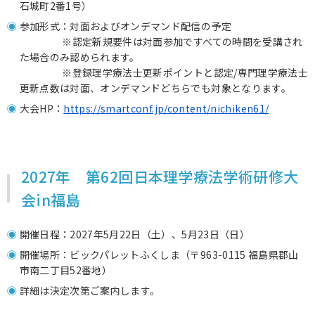
石城町2番1号）
参加形式：
対面およびオンデマンド配信の予定
※認定新規要件は対面参加ですべての時間を受講され
た場合のみ認められます。
※登録理学療法士更新ポイントと認定/専門理学療法士
更新点数は対面、オンデマンドどちらでも対象となります。
大会HP：
https://smartconf.jp/content/nichiken61/
2027年 第62回日本理学療法学術研修大
会in福島
開催日程：2027年5月
22
日（土）、5月
23
日（日）
開催場所：ビックパレットふくしま（
〒963-0115 福島県郡山
市南二丁目52番地
）
詳細は決定次第ご案内します。