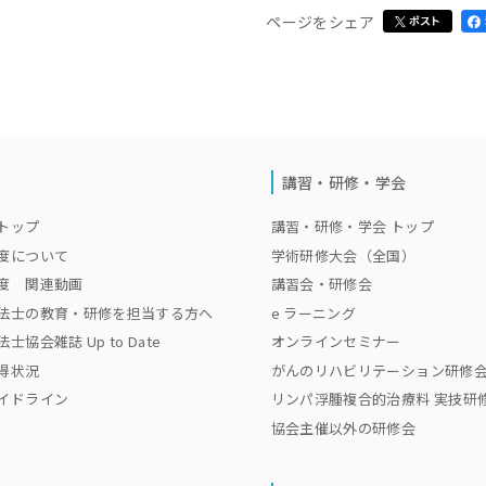
ページをシェア
講習・研修・学会
トップ
講習・研修・学会 トップ
度について
学術研修大会（全国）
度 関連動画
講習会・研修会
法士の教育・研修を担当する方へ
e ラーニング
協会雑誌 Up to Date
オンラインセミナー
得状況
がんのリハビリテーション研修
イドライン
リンパ浮腫複合的治療料 実技研
協会主催以外の研修会