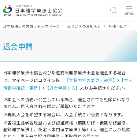
MENU
理学療法士の方向けトップページ
協会からのお知らせ
各種手続き
退会申請
日本理学療法士協会及び都道府県理学療法士会を退会する場合
は、マイページにログイン後、
【登録内容の変更・確認】
【本人
情報の確認・更新】
【退会申請する】
よりお手続きください。
本会への債務が発生している場合、退会されても免除にはなり
ません。再入会される際にご精算いただきます。
再度入会を希望する場合は、入会手続きが必要となります。
各種生涯学習履歴および認証資格（前期研修・後期研修履修、
登録理学療法士、認定・専門理学療法士等）は、退会により無効
となり、再入会の際は再履修・再取得が必要です。