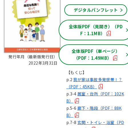
デジタルパンフレット
全体版PDF（見開き）（PD
F：1.1MB）
全体版PDF（単ページ）
発行年月（最新版発行日）：
（PDF：1.49MB）
2022年3月31日
【もくじ】
p.2
我が家は事故多発世帯！？
（PDF：45KB）
p.3-4
居室・台所（PDF：102K
B）
p.5-6
廊下・階段（PDF：88K
B）
p.7-8
玄関・トイレ・浴室（PD