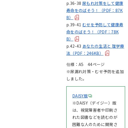
p.36-38
尿もれ対策をして健康
寿命をのばそう！（PDF：87K
B）
p.39-41
むせを予防して健康寿
命をのばそう！（PDF：78K
B）
p.42-43
あなたの生活と 理学療
法（PDF：246KB）
仕様：A5 44ページ
※尿漏れ対策・むせ予防を追加
しました。
DAISY版
※DAISY（デイジー）版
は、視覚障害者や印刷さ
れた図書などを読むのが
困難な人のために開発さ