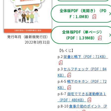
全体版PDF（見開き）（PD
F：1.0MB）
全体版PDF（単ページ）
発行年月（最新版発行日）：
（PDF：1.39MB）
2022年3月31日
【もくじ】
p.2
栄養と嚥下（PDF：71KB）
p.3
セルフチェック（PDF：84
KB）
p.4-5
嚥下のキホン（PDF：72
KB）
p.6-7
自宅でできる運動療法１
（PDF：480KB）
p.8-10
食事介助のポイント（P