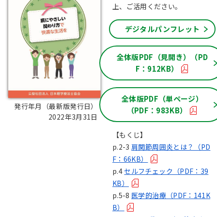
上、ご活用ください。
デジタルパンフレット
全体版PDF（見開き）（PD
F：912KB）
全体版PDF（単ページ）
発行年月（最新版発行日）：
（PDF：983KB）
2022年3月31日
【もくじ】
p.2-3
肩関節周囲炎とは？（PD
F：66KB）
p.4
セルフチェック（PDF：39
KB）
p.5-8
医学的治療（PDF：141K
B）